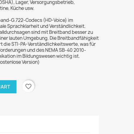
 OSHA), Lager, Versorgungsbetrieb,
tine, Küche usw.
tband-G.722-Codecs (HD-Voice) im
ale Sprachklarheit und Verständlichkeit.
lldurchsagen sind mit Breitband besser zu
einer lauten Umgebung. Die Breitbandfähigkeit
 die STI-PA-Verständlichkeitswerte, was für
Anforderungen und des NEMA SB-40 2010-
kation im Bildungswesen wichtig ist.
ostenlose Version)
favorite_border
CART