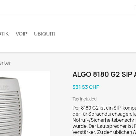
TIK
VOIP
UBIQUITI
erter
ALGO 8180 G2 SIP
531,53 CHF
Tax included
Der 8180 G2 ist ein SIP-kom
der für Sprachdurchsagen, la
Notruf-/Sicherheitsbenachr
wurde. Der Lautsprecher ist 
Verstärker. Zu den üblich