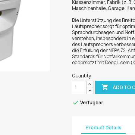
Klassenzimmer, Fabrik (z. B.
Maschinenhalle, Garage, Kan
Die Unterstützung des Brei
Lautsprecher sorgt für optim
Sprachdurchsagen und Notfa
verstehen, insbesondere in 
des Lautsprechers verbessert
die Erfüllung der NFPA 72-
Standards für Notfallkommuni
oebersetzt mit DeepL.com (k
Quantity

ADD TO 

Verfügbar
Product Details