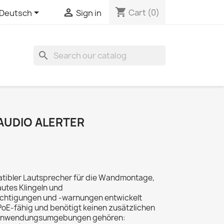
shopping_cart


Cart
(0)
Deutsch
Sign in
search
 AUDIO ALERTER
patibler Lautsprecher für die Wandmontage,
utes Klingeln und
ichtigungen und -warnungen entwickelt
PoE-fähig und benötigt keinen zusätzlichen
en Anwendungsumgebungen gehören: