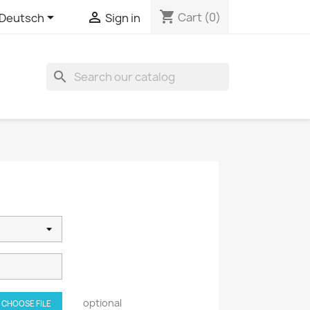
shopping_cart


Cart
(0)
Deutsch
Sign in
search
optional
CHOOSE FILE