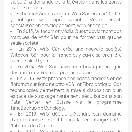
vidéo à la demande et la télévision dans les zones
mal desservies.
Sébastien Audriaz rejoint Wifx Sàrl en mai 2010 et
y intègre sa propre société Média Quest,
spécialisée en développement, web et design.
En 2013, Witecom et Média Quest deviennent des
marques de Wifx Sàrl pour ne former plus qu'une
seule société.
En 2014, Wifx Sàrl crée une nouvelle société
Witecom Sàrl pour la France et y ouvre sa première
succursale à Lyon.
En 2014, Wifx Sàrl ouvre une boutique en ligne
destinnée à la vente de produit réseau.
En 2015, Wifx propose des lignes dédiées et de
l’Internet sur ligne muette VDSL et Fibre optique. Ces
technologies permettent la mise à disposition d’un
espace de stockage hautement sécurisé dans son
Data Center en Suisse via le programme
TimeBackup de Synology.
En 2016, Wifx décide d'étendre son domaine
d'application et investit dans la technologie LoRa,
l'Internet des Objets.
En 2017, Wifx développe sa propre passerelle